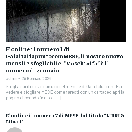
E’ online il numero 1 di
GaiaitaliapuntocomMESE, il nostro nuovo
mensile sfogliabile: “Mαschiαlfα” è il
numero di gennaio
admin
-
25 Gennaio 2026
Sfoglia qui il nuovo numero del mensile di Gaiaitalia.com.Per
vedere e sfogliare MESE come faresti con un cartaceo apri la
pagina cliccando in alto [....]
E’ online il numero 7 di MESE dal titolo “LIBRI &
Liberi”