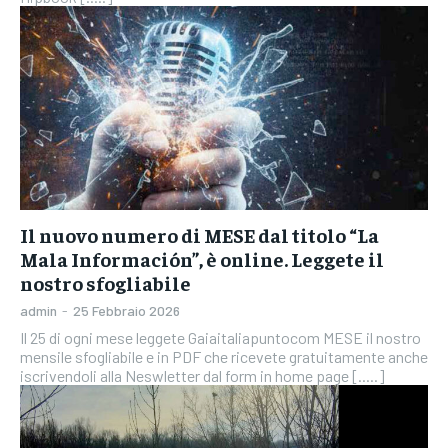
Il nuovo numero di MESE dal titolo “La
Mala Información”, è online. Leggete il
nostro sfogliabile
admin
-
25 Febbraio 2026
Il 25 di ogni mese leggete Gaiaitaliapuntocom MESE il nostro
mensile sfogliabile e in PDF che ricevete gratuitamente anche
iscrivendoli alla Neswletter dal form in home page [.....]