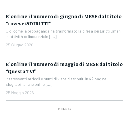
E’ online il numero di giugno di MESE dal titolo
“rovesci&DIRITTI”
O di come la propaganda ha trasformato la difesa dei Diritti Umani
in attività delinquenziale [.....]
25 Giugno 2026
E’ online il numero di maggio di MESE dal titolo
“Questa TV!”
Interessanti articoli e punti di vista distribuiti in 42 pagine
sfogliabili anche online [....]
25 Maggio 2026
Pubblicità