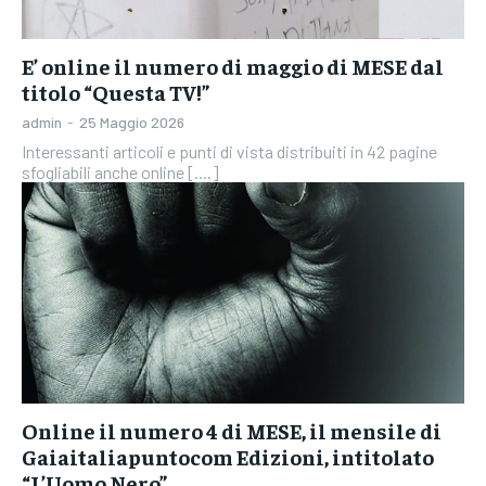
E’ online il numero di maggio di MESE dal
titolo “Questa TV!”
admin
-
25 Maggio 2026
Interessanti articoli e punti di vista distribuiti in 42 pagine
sfogliabili anche online [....]
Online il numero 4 di MESE, il mensile di
Gaiaitaliapuntocom Edizioni, intitolato
“L’Uomo Nero”