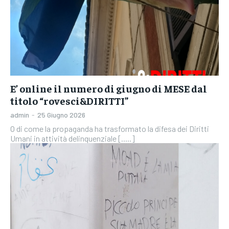
E’ online il numero di giugno di MESE dal
titolo “rovesci&DIRITTI”
admin
-
25 Giugno 2026
O di come la propaganda ha trasformato la difesa dei Diritti
Umani in attività delinquenziale [.....]