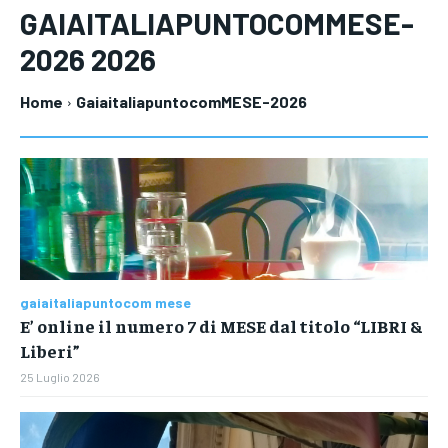
stay ahead of the curve.
GAIAITALIAPUNTOCOMMESE-
Your Profile
Your Profile
2026
2026
Your Profile
Home
GaiaitaliapuntocomMESE-2026
LIFESTYLE
LIFESTYLE
LIFESTYLE
gaiaitaliapuntocom mese
E’ online il numero 7 di MESE dal titolo “LIBRI &
Liberi”
25 Luglio 2026