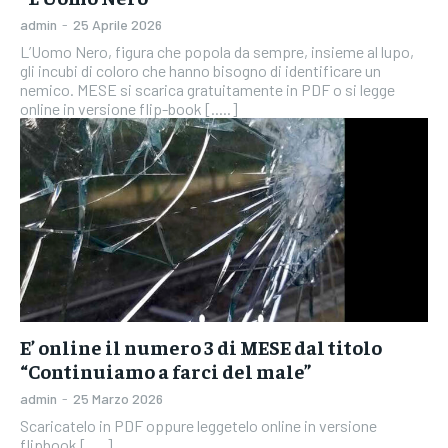
admin
-
25 Aprile 2026
L’Uomo Nero, figura che popola da sempre, insieme al lupo,
gli incubi di coloro che hanno bisogno di identificare un
nemico. MESE si scarica gratuitamente in PDF o si legge
online in versione flip-book [.....]
E’ online il numero 3 di MESE dal titolo
“Continuiamo a farci del male”
admin
-
25 Marzo 2026
Scaricatelo in PDF oppure leggetelo online in versione
flipbook [.....]